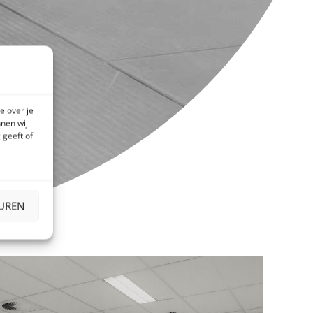
e over je
nen wij
 geeft of
EUREN