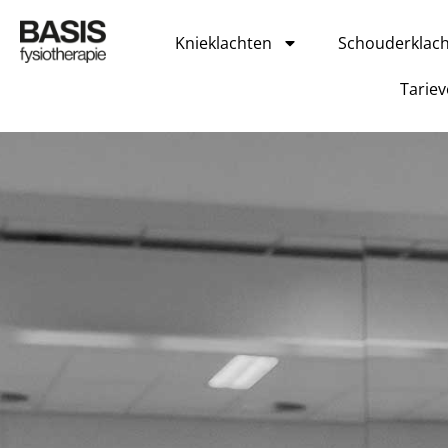
Knieklachten
Schouderklac
Tarie