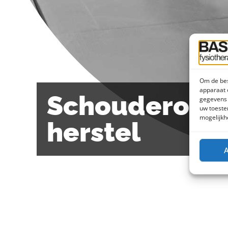
Om de bes
apparaat 
Schouderoper
gegevens 
uw toeste
mogelijkh
herstel