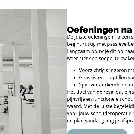
Oefeningen na
De juiste oefeningen na een s
begint rustig met passieve bew
Langzaam bouw je dit op naar
weer sterk en soepel te make
Voorzichtig slingeren m
Geassisteerd optillen v
Spierversterkende oefeni
Het doel van de revalidatie na
pijnvrije en functionele schoud
waard. Met de juiste begeleidi
voor jouw schouderoperatie h
en plan vandaag nog je afspra